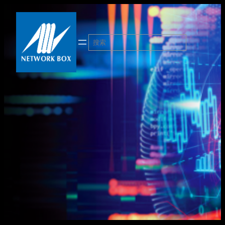
跳
至
内
搜
容
索