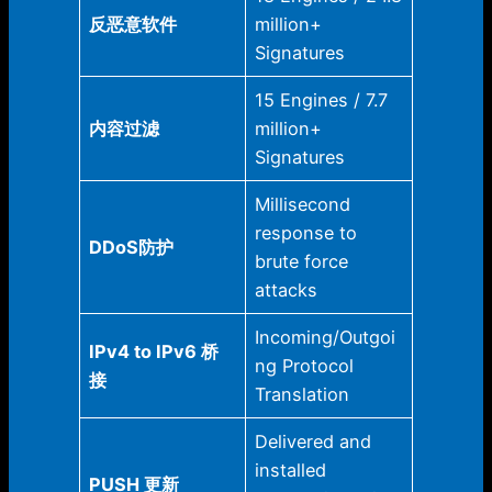
反恶意软件
million+
Signatures
15 Engines / 7.7
内容过滤
million+
Signatures
Millisecond
response to
DDoS防护
brute force
attacks
Incoming/Outgoi
IPv4 to IPv6 桥
ng Protocol
接
Translation
Delivered and
installed
PUSH 更新