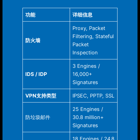
功能
详细信息
Proxy, Packet
Filtering, Stateful
防火墙
Packet
Inspection
3 Engines /
IDS / IDP
16,000+
Signatures
VPN支持类型
IPSEC, PPTP, SSL
25 Engines /
防垃圾邮件
30.8 million+
Signatures
18 Engines / 24.8