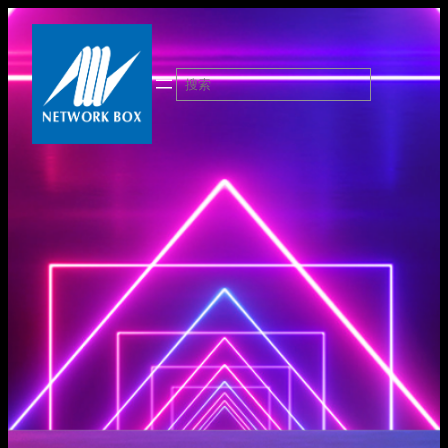
跳
至
内
搜
容
索