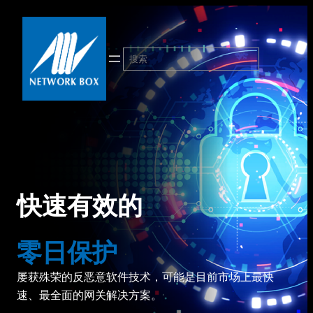
跳
至
内
搜
容
索
快速有效的
零日保护
屡获殊荣的反恶意软件技术，可能是目前市场上最快
速、最全面的网关解决方案。