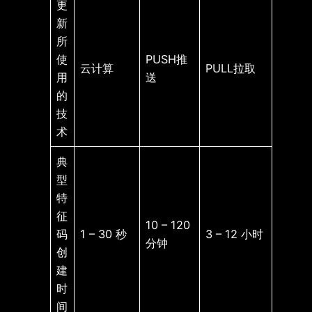
更
新
所
使
PUSH推
云计算
PULL拉取
用
送
的
技
术
典
型
特
征
10 – 120
码
1 – 30 秒
3 – 12 小时
分钟
创
建
时
间