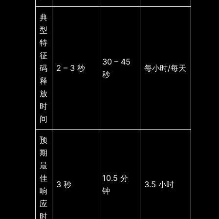
典
型
特
征
30 – 45
码
2 – 3 秒
每小时/每天
秒
释
放
时
间
预
期
最
佳
10.5 分
3 秒
3.5 小时
响
钟
应
时