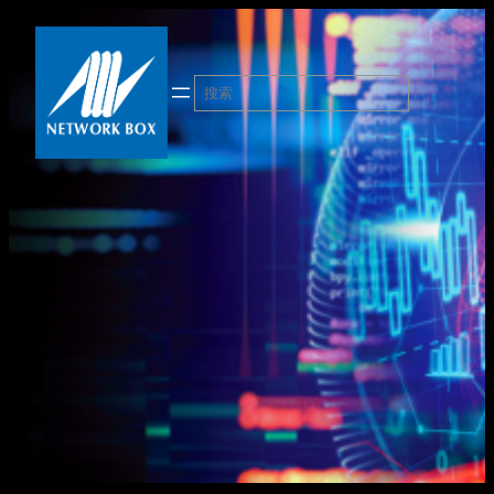
跳
至
内
搜
容
索