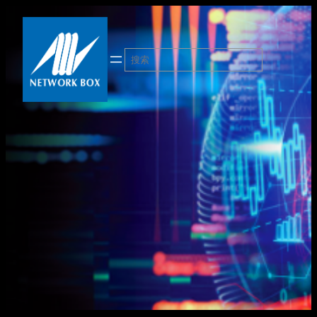
跳
至
内
搜
容
索