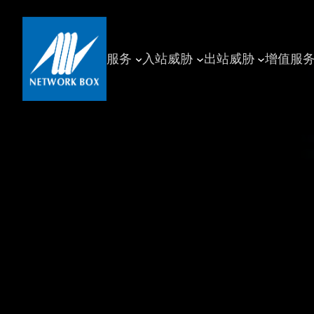
跳
至
内
服务
入站威胁
出站威胁
增值服
容